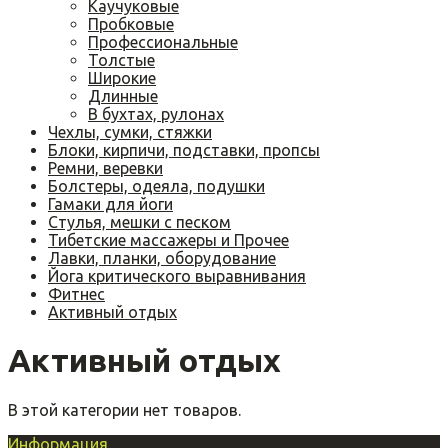
Каучуковые
Пробковые
Профессиональные
Толстые
Широкие
Длинные
В бухтах, рулонах
Чехлы, сумки, стяжки
Блоки, кирпичи, подставки, пропсы
Ремни, веревки
Болстеры, одеяла, подушки
Гамаки для йоги
Cтулья, мешки с песком
Тибетские массажеры и Прочее
Лавки, планки, оборудование
Йога критического выравнивания
Фитнес
Активный отдых
Активный отдых
В этой категории нет товаров.
Информация