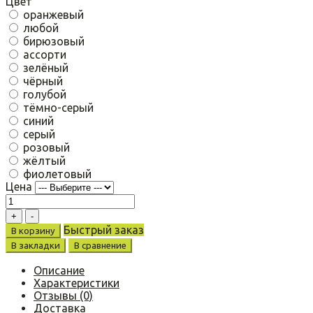
Цвет
оранжевый
любой
бирюзовый
ассорти
зелёный
чёрный
голубой
тёмно-серый
синий
серый
розовый
жёлтый
фиолетовый
Цена
Быстрый заказ
В корзину
В закладки
В сравнение
Описание
Характеристики
Отзывы (0)
Доставка