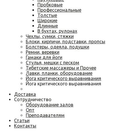
Пробковые
Профессиональные
Толстые
Широкие
Длинные
В бухтах, рулонах
Чехлы, сумки, стяжки
Блоки, кирпичи, подставки, пропсы
Болстеры, одеяла, подушки
Ремни, веревки
Гамаки для йоги
Cтулья, мешки с песком
Тибетские массажеры и Прочее
Лавки, планки, оборудование
Йога критического выравнивания
Йога критического выравнивания
Доставка
Сотрудничество
Оборудование залов
Опт
Преподавателям
Статьи
Контакты